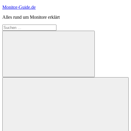
Zum
Monitor-Guide.de
Inhalt
Alles rund um Monitore erklärt
springen
Suchen
nach:
Suchen