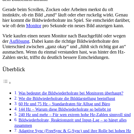
Gerade beim Scrollen, Zocken oder Arbeiten merkst du oft
instinktiv, ob ein Bild „rund“ läuft oder eher ruckelig wirkt. Genau
hier kommt die Bildwiederholrate ins Spiel. Sie entscheidet darüber,
wie oft dein
Monitor
pro Sekunde ein neues Bild anzeigen kann.
Viele kaufen einen neuen Monitor nach Bauchgefühl oder wegen
der
Auflösung
. Dabei kann die richtige Bildwiederholrate den
Unterschied zwischen „ganz okay“ und „fühlt sich richtig gut an“
ausmachen. Wenn du einmal verstanden hast, was hinter den Hz-
Zahlen steckt, triffst du deutlich bessere Entscheidungen.
Überblick
Was bedeutet die Bildwiederholrate bei Monitoren überhaupt?
Wie die Bildwiederholrate die Bilddarstellung beeinflusst
60 Hz und 75 Hz – Standardraten für Alltag und Büro
144 Hz – Warum diese Bildwiederholrate so beliebt ist
240 Hz und mehr – Für wen extrem hohe Hz-Zahlen sinnvoll sind
Bildwiederholrate, Reaktionszeit und Input-Lag – so hängt alles
zusammen
Adaptive Sync (FreeSync & G-Sync) und ihre Rolle bei hohen Hz