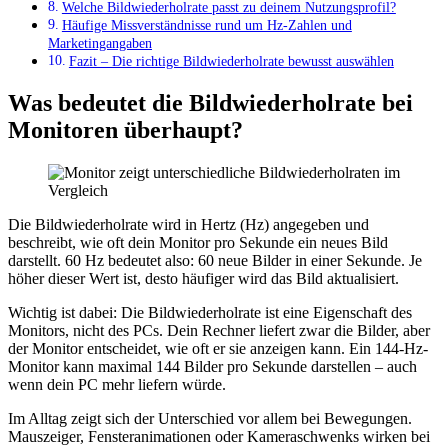
Welche Bildwiederholrate passt zu deinem Nutzungsprofil?
Häufige Missverständnisse rund um Hz-Zahlen und
Marketingangaben
Fazit – Die richtige Bildwiederholrate bewusst auswählen
Was bedeutet die Bildwiederholrate bei
Monitoren überhaupt?
Die Bildwiederholrate wird in Hertz (Hz) angegeben und
beschreibt, wie oft dein Monitor pro Sekunde ein neues Bild
darstellt. 60 Hz bedeutet also: 60 neue Bilder in einer Sekunde. Je
höher dieser Wert ist, desto häufiger wird das Bild aktualisiert.
Wichtig ist dabei: Die Bildwiederholrate ist eine Eigenschaft des
Monitors, nicht des PCs. Dein Rechner liefert zwar die Bilder, aber
der Monitor entscheidet, wie oft er sie anzeigen kann. Ein 144-Hz-
Monitor kann maximal 144 Bilder pro Sekunde darstellen – auch
wenn dein PC mehr liefern würde.
Im Alltag zeigt sich der Unterschied vor allem bei Bewegungen.
Mauszeiger, Fensteranimationen oder Kameraschwenks wirken bei