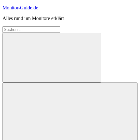
Zum
Monitor-Guide.de
Inhalt
Alles rund um Monitore erklärt
springen
Suchen
nach:
Suchen